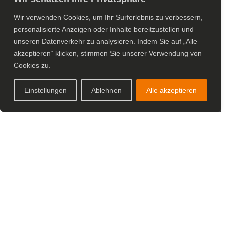
Abonnieren
Wir verwenden Cookies, um Ihr Surferlebnis zu verbessern,
personalisierte Anzeigen oder Inhalte bereitzustellen und
unseren Datenverkehr zu analysieren.
Indem Sie auf „Alle
akzeptieren“ klicken, stimmen Sie unserer Verwendung von
Cookies zu.
Einstellungen
Ablehnen
Alle akzeptieren
Kontakt
bäumlin & ernst ag
Bleikenstrasse 17
9630 Wattwil
Schweiz
+41 71 987 02 02
beag@beag.ch